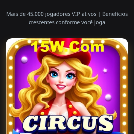
Mais de 45.000 jogadores VIP ativos | Benefícios
crescentes conforme você joga