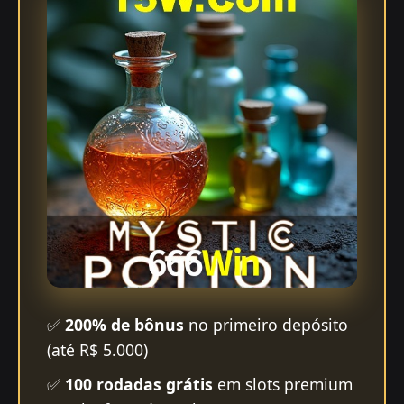
✅
200% de bônus
no primeiro depósito
(até R$ 5.000)
✅
100 rodadas grátis
em slots premium