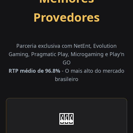
Provedores
Parceria exclusiva com NetEnt, Evolution
Gaming, Pragmatic Play, Microgaming e Play'n
GO
RTP médio de 96.8%
- O mais alto do mercado
brasileiro
🎰