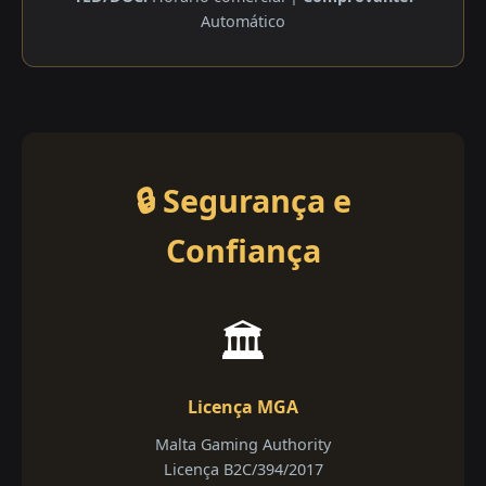
Automático
🔒 Segurança e
Confiança
🏛️
Licença MGA
Malta Gaming Authority
Licença B2C/394/2017