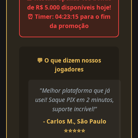
de R$ 5.000 disponíveis hoje!
⏰ Timer: 04:23:15 para o fim
da promoção
💬 O que dizem nossos
jogadores
"Melhor plataforma que já
usei! Saque PIX em 2 minutos,
suporte incrível!"
- Carlos M., São Paulo
⭐⭐⭐⭐⭐