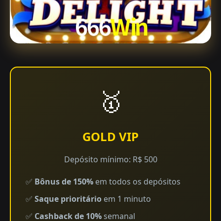
🥇
GOLD VIP
Depósito mínimo: R$ 500
✅
Bônus de 150%
em todos os depósitos
✅
Saque prioritário
em 1 minuto
✅
Cashback de 10%
semanal