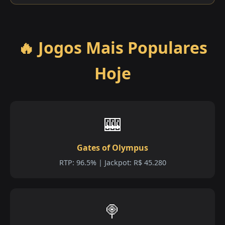
🔥 Jogos Mais Populares
Hoje
🎰
Gates of Olympus
RTP: 96.5% | Jackpot: R$ 45.280
🍭