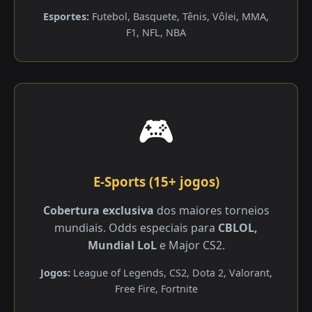
Esportes:
Futebol, Basquete, Tênis, Vôlei, MMA,
F1, NFL, NBA
🎮
E-Sports (15+ jogos)
Cobertura exclusiva
dos maiores torneios
mundiais. Odds especiais para
CBLOL,
Mundial LoL
e Major CS2.
Jogos:
League of Legends, CS2, Dota 2, Valorant,
Free Fire, Fortnite