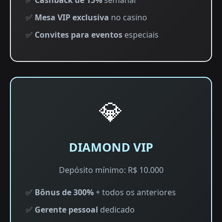
✅
Cashback de 15%
semanal
✅
Mesa VIP exclusiva
no casino
✅
Convites para eventos
especiais
💎
DIAMOND VIP
Depósito mínimo: R$ 10.000
✅
Bônus de 300%
+ todos os anteriores
✅
Gerente pessoal
dedicado