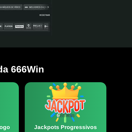
 da 666Win
Jogo
Jackpots Progressivos