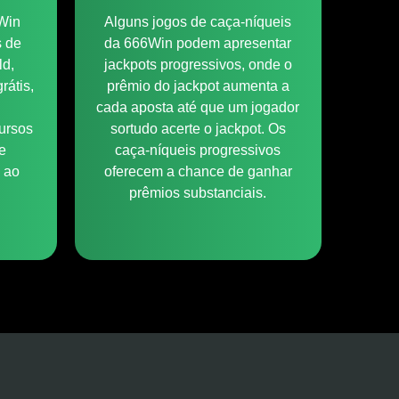
Win
Alguns jogos de caça-níqueis
s de
da 666Win podem apresentar
ld,
jackpots progressivos, onde o
rátis,
prêmio do jackpot aumenta a
cada aposta até que um jogador
cursos
sortudo acerte o jackpot. Os
e
caça-níqueis progressivos
 ao
oferecem a chance de ganhar
prêmios substanciais.