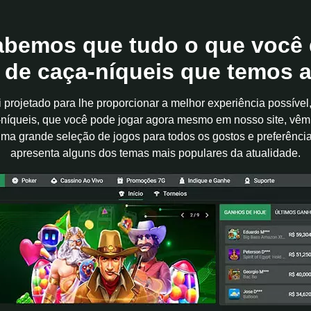
bemos que tudo o que você q
 de caça-níqueis que temos a
i projetado para lhe proporcionar a melhor experiência possíve
-níqueis, que você pode jogar agora mesmo em nosso site, vê
uma grande seleção de jogos para todos os gostos e preferênc
apresenta alguns dos temas mais populares da atualidade.