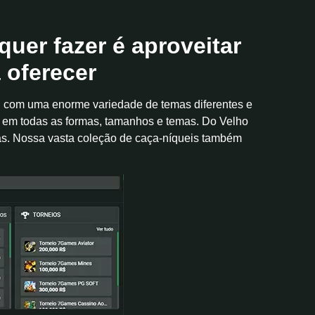
uer fazer é aproveitar
 oferecer
l, com uma enorme variedade de temas diferentes e
m em todas as formas, tamanhos e temas. Do Velho
ias. Nossa vasta coleção de caça-níqueis também