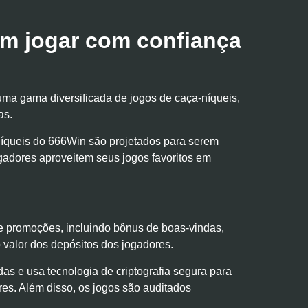
m jogar com confiança
ma gama diversificada de jogos de caça-níqueis,
as.
níqueis do 666Win são projetados para serem
gadores aproveitem seus jogos favoritos em
e promoções, incluindo bônus de boas-vindas,
 valor dos depósitos dos jogadores.
as e usa tecnologia de criptografia segura para
res. Além disso, os jogos são auditados