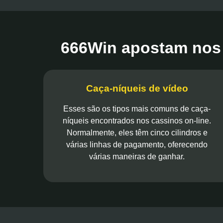
666Win apostam nos 
Caça-níqueis de vídeo
Esses são os tipos mais comuns de caça-
níqueis encontrados nos cassinos on-line.
Normalmente, eles têm cinco cilindros e
várias linhas de pagamento, oferecendo
várias maneiras de ganhar.