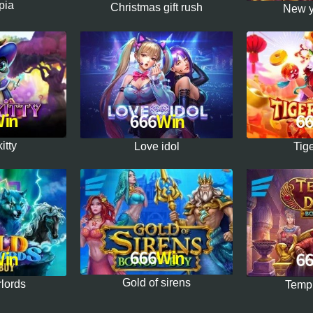
pia
Christmas gift rush
New y
itty
Tig
Love idol
Gold of sirens
rlords
Templ