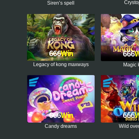
Crysto
Siren’s spell
Legacy of kong maxways
Magic k
Wild ove
Candy dreams