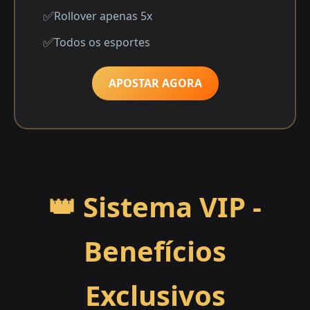
Rollover apenas 5x
Todos os esportes
APOSTAR AGORA
👑 Sistema VIP -
Benefícios
Exclusivos