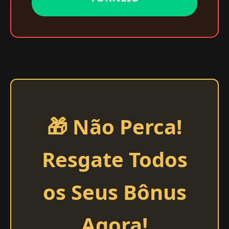
🎁 Não Perca!
Resgate Todos
os Seus Bônus
Agora!