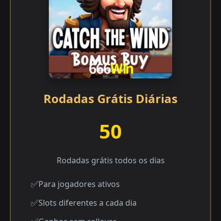
Rodadas Grátis Diárias
50
Rodadas grátis todos os dias
Para jogadores ativos
Slots diferentes a cada dia