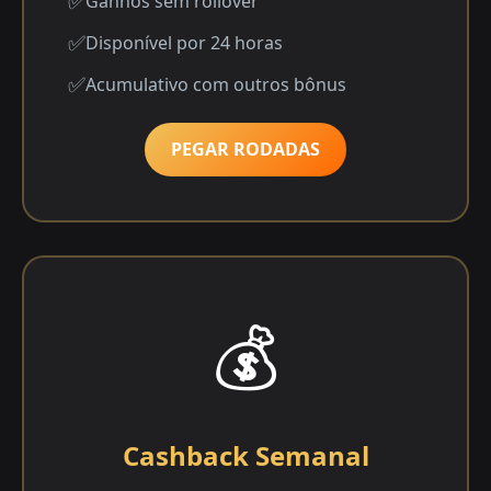
Ganhos sem rollover
Disponível por 24 horas
Acumulativo com outros bônus
PEGAR RODADAS
💰
Cashback Semanal