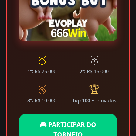
🥇
🥈
1º:
R$ 25.000
2º:
R$ 15.000
🥉
🏆
3º:
R$ 10.000
Top 100
Premiados
🎮 PARTICIPAR DO
TORNEIO