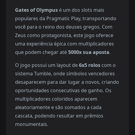
Gates of Olympus
é um dos slots mais
populares da Pragmatic Play, transportando
você para o reino dos deuses gregos. Com
Zeus como protagonista, este jogo oferece
uma experiência épica com multiplicadores
que podem chegar até
5000x sua aposta
.
O jogo possui um layout de
6x5 rolos
com o
sistema Tumble, onde símbolos vencedores
desaparecem para dar lugar a novos, criando
oportunidades consecutivas de ganho. Os
multiplicadores coloridos aparecem
aleatoriamente e são somados a cada
cascata, podendo resultar em prêmios
monumentais.