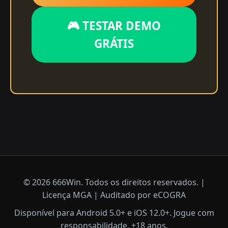
🎮 TESTAR DEMO
GRÁTIS
© 2026 666Win. Todos os direitos reservados. |
Licença MGA | Auditado por eCOGRA
Disponível para Android 5.0+ e iOS 12.0+. Jogue com
responsabilidade. +18 anos.