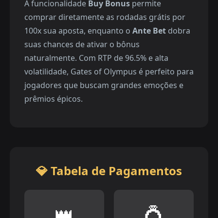
A funcionalidade
Buy Bonus
permite
comprar diretamente as rodadas grátis por
100x sua aposta, enquanto o
Ante Bet
dobra
suas chances de ativar o bônus
naturalmente. Com RTP de 96.5% e alta
volatilidade, Gates of Olympus é perfeito para
jogadores que buscam grandes emoções e
prêmios épicos.
💎 Tabela de Pagamentos
👑
💍