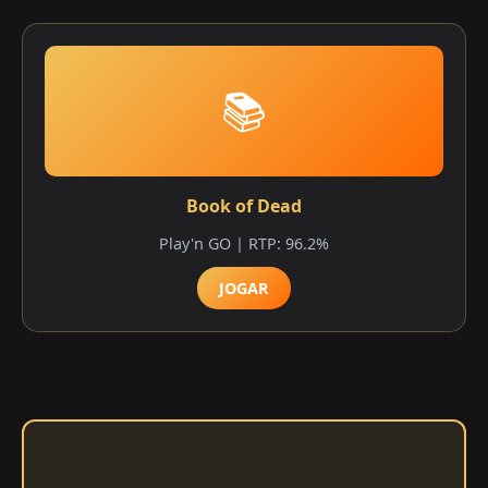
📚
Book of Dead
Play'n GO | RTP: 96.2%
JOGAR