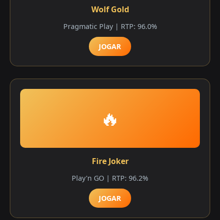
Wolf Gold
Pragmatic Play | RTP: 96.0%
JOGAR
🔥
Fire Joker
Play'n GO | RTP: 96.2%
JOGAR