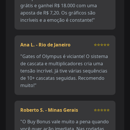
grátis e ganhei R$ 18.000 com uma
aposta de R$ 7,20. Os gráficos são
incríveis e a emoção é constante!"
Ana L. - Rio de Janeiro
⭐⭐⭐⭐⭐
"Gates of Olympus é viciante! O sistema
de cascata e multiplicadores cria uma
tensão incrível. Já tive várias sequências
de 10+ cascatas seguidas. Recomendo
muito!"
Roberto S. - Minas Gerais
⭐⭐⭐⭐⭐
"O Buy Bonus vale muito a pena quando
você quer ação imediata. Nas rodadas