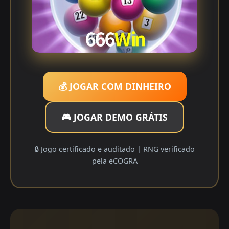
💰 JOGAR COM DINHEIRO
🎮 JOGAR DEMO GRÁTIS
🔒 Jogo certificado e auditado | RNG verificado
pela eCOGRA