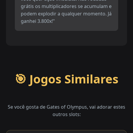
grátis os multiplicadores se acumulam e
podem explodir a qualquer momento. Já
ganhei 3.800x!"
🎯 Jogos Similares
Se você gosta de Gates of Olympus, vai adorar estes
outros slots: