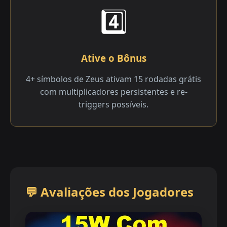
4️⃣
Ative o Bônus
4+ símbolos de Zeus ativam 15 rodadas grátis
com multiplicadores persistentes e re-
triggers possíveis.
💬 Avaliações dos Jogadores