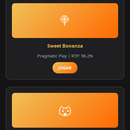
🍭
Sweet Bonanza
Pragmatic Play | RTP: 96.2%
JOGAR
🐺