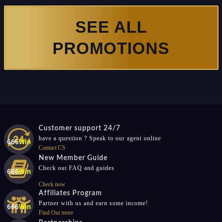
SEE ALL
PROMOTIONS
Customer support 24/7
have a question ? Speak to our agent online
Contact CS
New Member Guide
Check out FAQ and guides
Check now
Affiliates Program
Partner with us and earn some income!
Find Out more