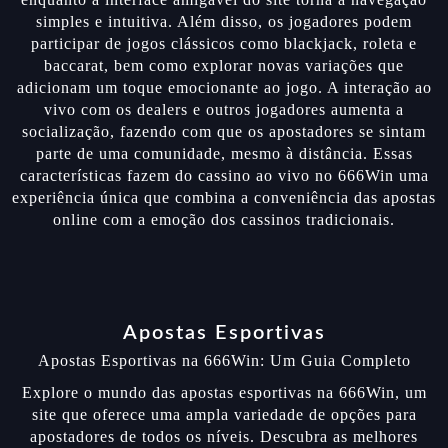
simples e intuitiva. Além disso, os jogadores podem
participar de jogos clássicos como blackjack, roleta e
baccarat, bem como explorar novas variações que
adicionam um toque emocionante ao jogo. A interação ao
vivo com os dealers e outros jogadores aumenta a
socialização, fazendo com que os apostadores se sintam
parte de uma comunidade, mesmo à distância. Essas
características fazem do cassino ao vivo no 666Win uma
experiência única que combina a conveniência das apostas
online com a emoção dos cassinos tradicionais.
Apostas Esportivas
Apostas Esportivas na 666Win: Um Guia Completo
Explore o mundo das apostas esportivas na 666Win, um
site que oferece uma ampla variedade de opções para
apostadores de todos os níveis. Descubra as melhores