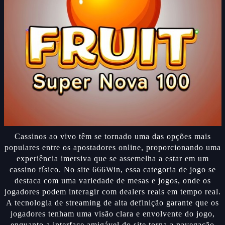
Cassinos ao vivo têm se tornado uma das opções mais
populares entre os apostadores online, proporcionando uma
experiência imersiva que se assemelha a estar em um
cassino físico. No site 666Win, essa categoria de jogo se
destaca com uma variedade de mesas e jogos, onde os
jogadores podem interagir com dealers reais em tempo real.
A tecnologia de streaming de alta definição garante que os
jogadores tenham uma visão clara e envolvente do jogo,
enquanto a interface amigável do site torna a navegação