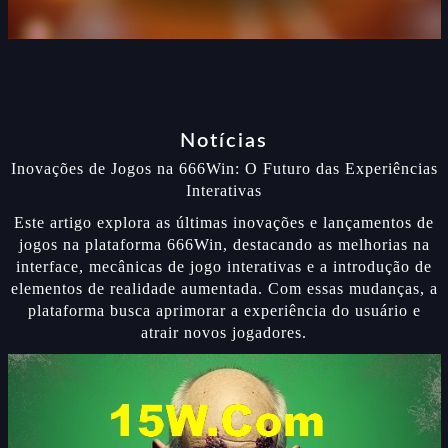
Notícias
Inovações de Jogos na 666Win: O Futuro das Experiências
Interativas
Este artigo explora as últimas inovações e lançamentos de
jogos na plataforma 666Win, destacando as melhorias na
interface, mecânicas de jogo interativas e a introdução de
elementos de realidade aumentada. Com essas mudanças, a
plataforma busca aprimorar a experiência do usuário e
atrair novos jogadores.