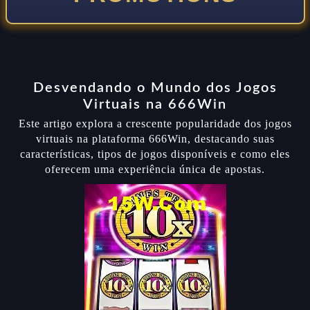
Desvendando o Mundo dos Jogos
Virtuais na 666Win
Este artigo explora a crescente popularidade dos jogos
virtuais na plataforma 666Win, destacando suas
características, tipos de jogos disponíveis e como eles
oferecem uma experiência única de apostas.