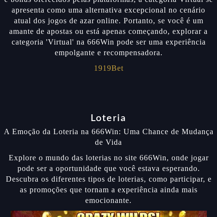
apresenta como uma alternativa excepcional no cenário
atual dos jogos de azar online. Portanto, se você é um
amante de apostas ou está apenas começando, explorar a
categoria 'Virtual' na 666Win pode ser uma experiência
empolgante e recompensadora.
1919Bet
Loteria
A Emoção da Loteria na 666Win: Uma Chance de Mudança
de Vida
Explore o mundo das loterias no site 666Win, onde jogar
pode ser a oportunidade que você estava esperando.
Descubra os diferentes tipos de loterias, como participar, e
as promoções que tornam a experiência ainda mais
emocionante.