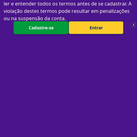
ler e entender todos os termos antes de se cadastrar. A
violação destes termos pode resultar em penalizações
ou na suspensão da conta.
X
Cadastre-se
Entrar