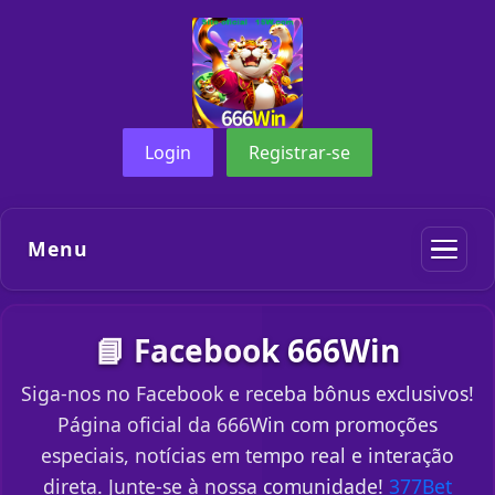
Login
Registrar-se
Menu
📘 Facebook 666Win
Siga-nos no Facebook e receba bônus exclusivos!
Página oficial da 666Win com promoções
especiais, notícias em tempo real e interação
direta. Junte-se à nossa comunidade!
377Bet