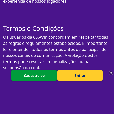
experiência de nossos jogadores.
Termos e Condições
Os usuários da 666Win concordam em respeitar todas
as regras e regulamentos estabelecidos. É importante
ler e entender todos os termos antes de participar de
nossos canais de comunicação. A violação destes
termos pode resultar em penalizações ou na
suspensão da conta.
X
Cadastre-se
Entrar