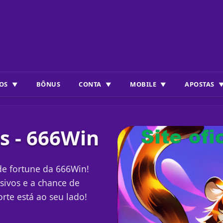
OS
BÔNUS
CONTA
MOBILE
APOSTAS
s - 666Win
de fortune da 666Win!
sivos e a chance de
rte está ao seu lado!