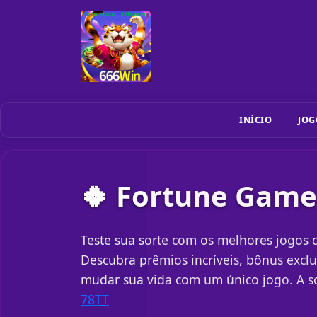
INÍCIO
JOG
🍀 Fortune Game
Teste sua sorte com os melhores jogos 
Descubra prêmios incríveis, bônus exclu
mudar sua vida com um único jogo. A so
78TT