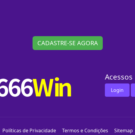
CADASTRE-SE AGORA
Acessos
Login
Políticas de Privacidade
Termos e Condições
Sitemap