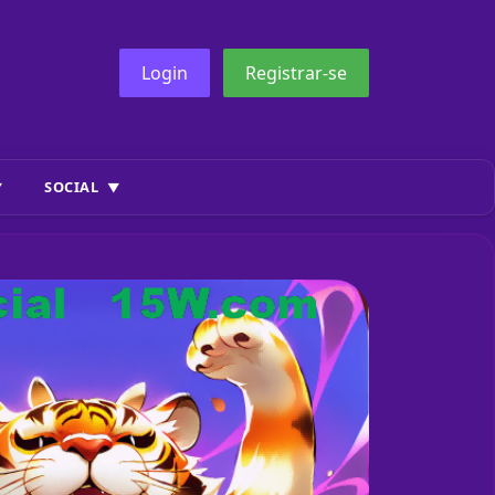
Login
Registrar-se
SOCIAL