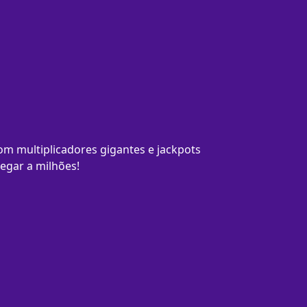
com multiplicadores gigantes e jackpots
egar a milhões!