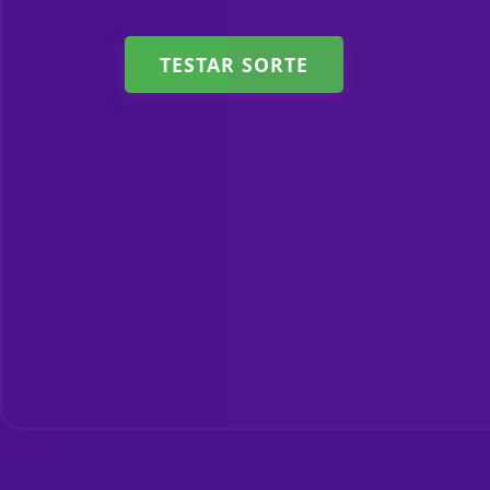
TESTAR SORTE